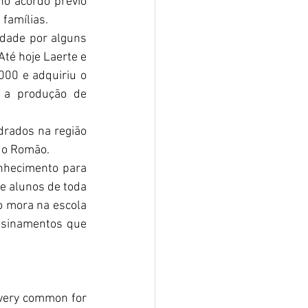
no acordo prévio 
famílias. 
ade por alguns 
é hoje Laerte e 
00 e adquiriu o 
a produção de 
ados na região 
 o Romão. 
onhecimento para 
e alunos de toda 
 mora na escola 
nsinamentos que 
 very common for 