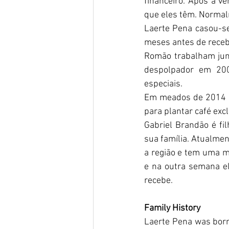
financeiro. Após a ve
que eles têm. Normal
Laerte Pena casou-s
meses antes de receb
Romão trabalham jun
despolpador em 200
especiais. 
Em meados de 2014 a
para plantar café exc
Gabriel Brandão é fil
sua família. Atualmen
a região e tem uma m
e na outra semana el
recebe.  
Family History
Laerte Pena was born 