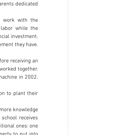
arents dedicated 
 work with the 
labor while the 
cial investment. 
eement they have. 
ore receiving an 
orked together. 
achine in 2002. 
 to plant their 
g more knowledge 
 school receives 
tional ones: one 
erty to put into 