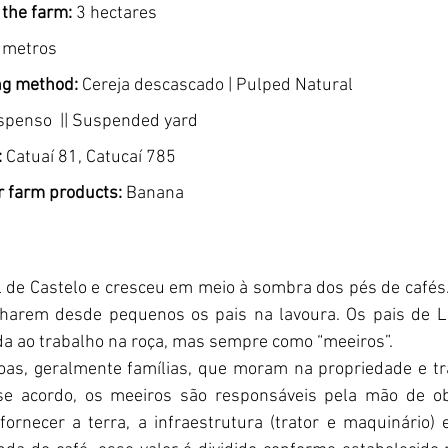
 the farm:
3 hectares 
 metros
ng method:
 Cereja descascado | Pulped Natural 
spenso  || Suspended yard 
:
 Catuaí 81, Catucaí 785
r farm products: 
Banana 
l de Castelo e cresceu em meio à sombra dos pés de cafés
harem desde pequenos os pais na lavoura. Os pais de La
da ao trabalho na roça, mas sempre como “meeiros”. 
oas, geralmente famílias, que moram na propriedade e t
se acordo, os meeiros são responsáveis pela mão de ob
ornecer a terra, a infraestrutura (trator e maquinário) 