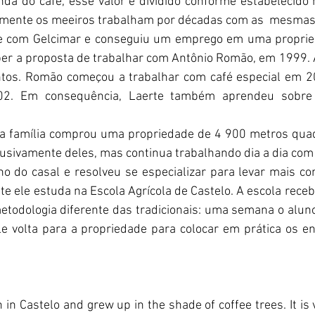
nda do café, esse valor é dividido conforme estabelecido 
mente os meeiros trabalham por décadas com as  mesmas 
e com Gelcimar e conseguiu um emprego em uma propried
er a proposta de trabalhar com Antônio Romão, em 1999. At
tos. Romão começou a trabalhar com café especial em 20
2. Em consequência, Laerte também aprendeu sobre 
 família comprou uma propriedade de 4 900 metros quadr
lusivamente deles, mas continua trabalhando dia a dia com
ho do casal e resolveu se especializar para levar mais c
te ele estuda na Escola Agrícola de Castelo. A escola receb
etodologia diferente das tradicionais: uma semana o aluno
e volta para a propriedade para colocar em prática os e
in Castelo and grew up in the shade of coffee trees. It is