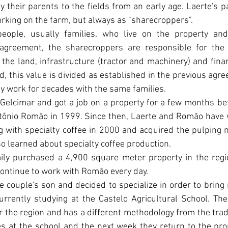
 their parents to the fields from an early age. Laerte's p
working on the farm, but always as "sharecroppers".
eople, usually families, who live on the property and
 agreement, the sharecroppers are responsible for the 
he land, infrastructure (tractor and machinery) and finan
ld, this value is divided as established in the previous agr
y work for decades with the same families.
elcimar and got a job on a property for a few months bef
ntônio Romão in 1999. Since then, Laerte and Romão have w
with specialty coffee in 2000 and acquired the pulping m
so learned about specialty coffee production.
ily purchased a 4,900 square meter property in the region
continue to work with Romão every day.
e couple's son and decided to specialize in order to brin
currently studying at the Castelo Agricultural School. The
r the region and has a different methodology from the tradi
s at the school and the next week they return to the prop