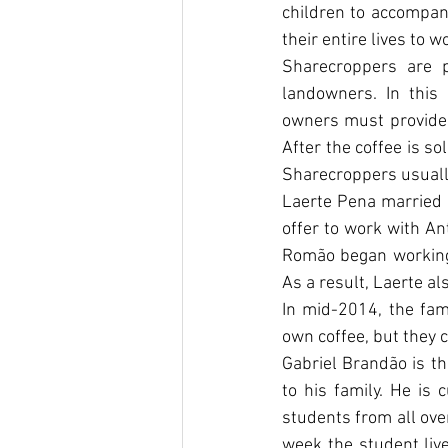
children to accompany
their entire lives to 
Sharecroppers are p
landowners. In this
owners must provide t
After the coffee is so
Sharecroppers usuall
Laerte Pena married G
offer to work with A
Romão began working 
As a result, Laerte al
In mid-2014, the fam
own coffee, but they 
Gabriel Brandão is th
to his family. He is 
students from all ove
week the student live